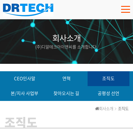
회사소개
(주)디알테크아이앤씨를 소개합니다.
CEO인사말
연혁
조직도
본/지사 사업부
찾아오시는 길
공평성 선언
회사소개
조직도
조직도